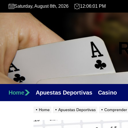
Skip
Saturday, August 8th, 2026
12:06:02 PM
to
the
content
Home
Apuestas Deportivas
Casino
Home
Apuestas Deportivas
Comprender c