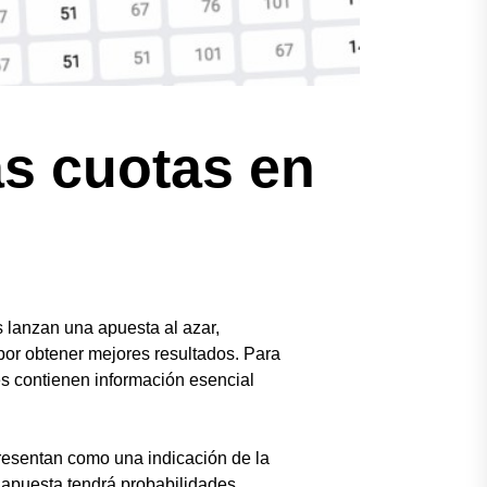
s cuotas en
 lanzan una apuesta al azar,
por obtener mejores resultados. Para
s contienen información esencial
resentan como una indicación de la
e apuesta tendrá probabilidades