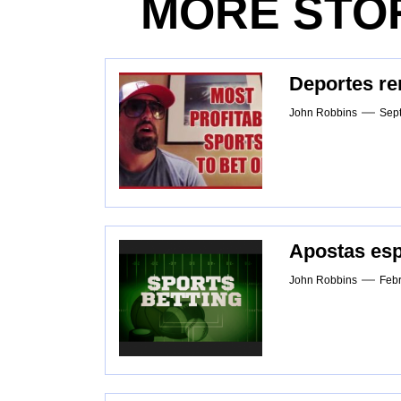
MORE STO
Deportes re
John Robbins
Sep
Apostas es
John Robbins
Febr