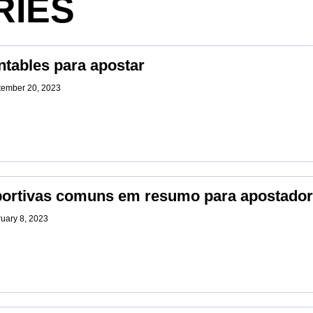
RIES
ntables para apostar
tember 20, 2023
portivas comuns em resumo para apostado
uary 8, 2023