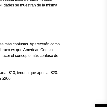
bilidades se muestran de la misma
 las más confusas. Aparecerán como
El truco es que American Odds se
a hacer el concepto más confuso de
anar $10, tendría que apostar $20.
a $200.
.