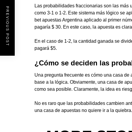
Las probabilidades fraccionarias son las más u
PREVIOUS POST
como 3-1 o 1-2. Este sistema más lógico se apl
bet apuestas Argentina
aplicado al primer núme
pagaría $ 30. En este caso, la apuesta es clar
En el caso de 1-2, la cantidad ganada se divid
pagará $5.
¿Cómo se deciden las proba
Una pregunta frecuente es cómo una casa de ap
base a la lógica. Obviamente, una casa de apues
como sea posible. Claramente, la idea es rie
No es raro que las probabilidades cambien ant
una casa de apuestas no quiere ir a la quiebra